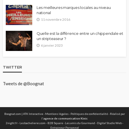
Les meilleures marques locales au niveau
national
11 novembre 2016
Quelle est la différence entre un chippendale et
un stripteaseur ?
6 janvier 2023
TWITTER
Tweets de @Boognat
Boognat.com | ATK Interactive -
Mentions légales
-
Politiques de confidentialité
- Réalisé par
l'
agence de communication Kinic
2night.fr
-
Lesbachelieres.com
-
B2B Square
-
Les amis du Gourmand
-
Digital Studio Web
-
Entraineur Personnel