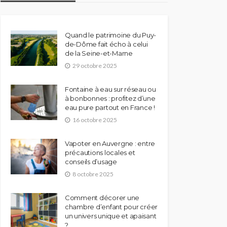
Quand le patrimoine du Puy-
de-Dôme fait écho à celui
de la Seine-et-Marne
29 octobre 2025
Fontaine à eau sur réseau ou
à bonbonnes : profitez d’une
eau pure partout en France !
16 octobre 2025
Vapoter en Auvergne : entre
précautions locales et
conseils d’usage
8 octobre 2025
Comment décorer une
chambre d’enfant pour créer
un univers unique et apaisant
?