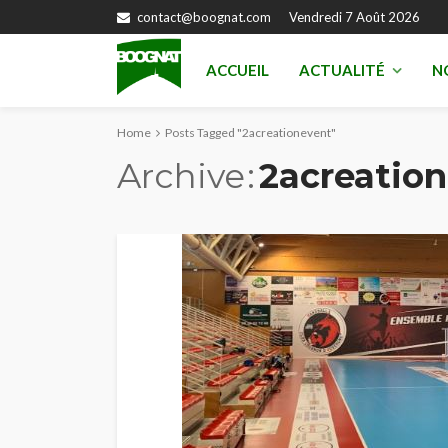
contact@boognat.com
Vendredi 7 Août 2026
ACCUEIL
ACTUALITÉ
N
Home
Posts Tagged "2acreationevent"
Archive
2acreatio