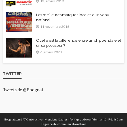
13 janvier 2019
Les meilleures marques locales au niveau
national
11 novembre 2016
Quelle est la différence entre un chippendale et
un stripteaseur ?
6 janvier 2023
TWITTER
Tweets de @Boognat
Boognat.com | ATK Interactive -
Mentions légales
-
Politiques de confidentialité
- Réalisé par
l'
agence de communication Kinic