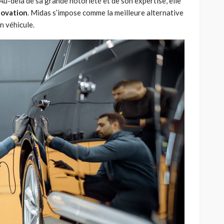
u-delà de sa grande notoriété et de son expertise, elle
novation
. Midas s’impose comme la meilleure alternative
n véhicule.