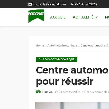
contact@boognat.com
Jeudi 6 Août 2026
ACCUEIL
ACTUALITÉ
N
Home
Auto/moto/mécanique
Centre automobile : 2
AUTO/MOTO/MÉCANIQUE
Centre automobi
pour réussir
Damien
24 octobre 2022
sans commentai