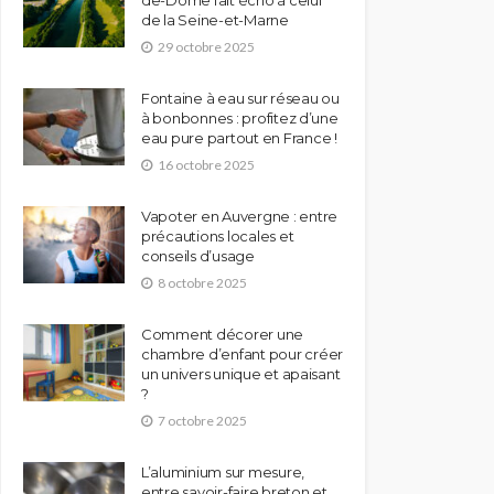
de-Dôme fait écho à celui
de la Seine-et-Marne
29 octobre 2025
Fontaine à eau sur réseau ou
à bonbonnes : profitez d’une
eau pure partout en France !
16 octobre 2025
Vapoter en Auvergne : entre
précautions locales et
conseils d’usage
8 octobre 2025
Comment décorer une
chambre d’enfant pour créer
un univers unique et apaisant
?
7 octobre 2025
L’aluminium sur mesure,
entre savoir-faire breton et