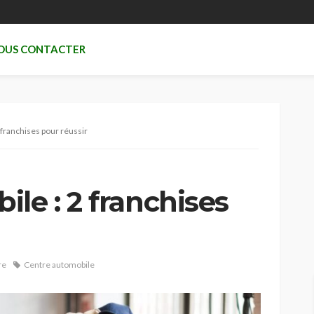
OUS CONTACTER
 franchises pour réussir
le : 2 franchises
re
Centre automobile