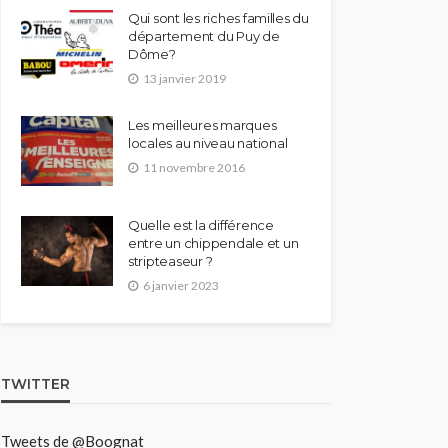
Qui sont les riches familles du
département du Puy de
Dôme?
13 janvier 2019
Les meilleures marques
locales au niveau national
11 novembre 2016
Quelle est la différence
entre un chippendale et un
stripteaseur ?
6 janvier 2023
TWITTER
Tweets de @Boognat