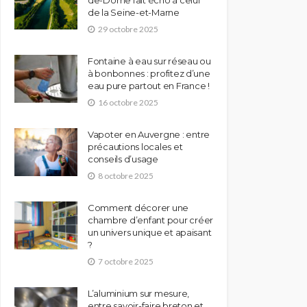
de-Dôme fait écho à celui
de la Seine-et-Marne
29 octobre 2025
Fontaine à eau sur réseau ou
à bonbonnes : profitez d’une
eau pure partout en France !
16 octobre 2025
Vapoter en Auvergne : entre
précautions locales et
conseils d’usage
8 octobre 2025
Comment décorer une
chambre d’enfant pour créer
un univers unique et apaisant
?
7 octobre 2025
L’aluminium sur mesure,
entre savoir-faire breton et