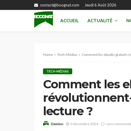
contact@boognat.com
Jeudi 6 Août 2026
ACCUEIL
ACTUALITÉ
N
Home
Tech-Médias
Comment les ebooks gratuits révo
TECH-MÉDIAS
Comment les eb
révolutionnent-i
lecture ?
Damien
3 décembre 2024
sans commenta