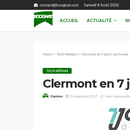
contact@boognat.com
Samedi 8 Août 2026
ACCUEIL
ACTUALITÉ
N
Home
Tech-Médias
Clermont en 7 jours sur le web
TECH-MÉDIAS
Clermont en 7 j
Damien
2 novembre 2017
sans commenta