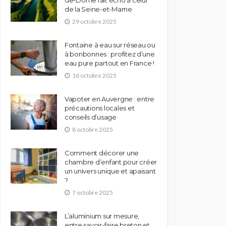
de-Dôme fait écho à celui
de la Seine-et-Marne
29 octobre 2025
Fontaine à eau sur réseau ou
à bonbonnes : profitez d’une
eau pure partout en France !
16 octobre 2025
Vapoter en Auvergne : entre
précautions locales et
conseils d’usage
8 octobre 2025
Comment décorer une
chambre d’enfant pour créer
un univers unique et apaisant
?
7 octobre 2025
L’aluminium sur mesure,
entre savoir-faire breton et