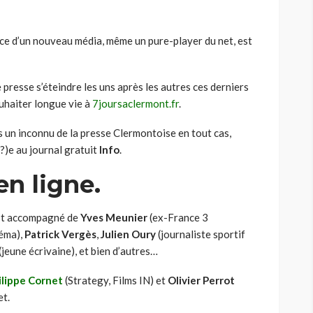
ance d’un nouveau média, même un pure-player du net, est
 presse s’éteindre les uns après les autres ces derniers
ouhaiter longue vie à
7joursaclermont.fr
.
s un inconnu de la presse Clermontoise en tout cas,
it?)e au journal gratuit
Info
.
en ligne.
l est accompagné de
Yves Meunier
(ex-France 3
éma),
Patrick Vergès
,
Julien Oury
(journaliste sportif
(jeune écrivaine), et bien d’autres…
ilippe Cornet
(Strategy, Films IN) et
Olivier Perrot
et.