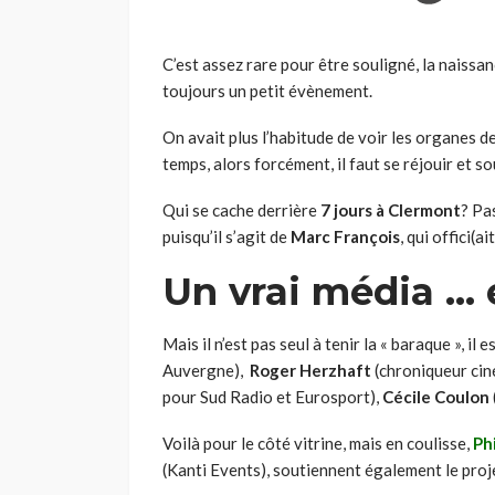
C’est assez rare pour être souligné, la naiss
toujours un petit évènement.
On avait plus l’habitude de voir les organes de
temps, alors forcément, il faut se réjouir et s
Qui se cache derrière
7 jours à Clermont
? Pa
puisqu’il s’agit de
Marc François
, qui offici(a
Un vrai média … 
Mais il n’est pas seul à tenir la « baraque », i
Auvergne),
Roger Herzhaft
(chroniqueur cin
pour Sud Radio et Eurosport),
Cécile Coulon
Voilà pour le côté vitrine, mais en coulisse,
Ph
(Kanti Events), soutiennent également le proj