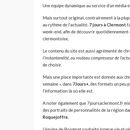
Une équipe dynamique au service d’un média e
Mais surtout original, contrairement à la plupa
au rythme de l’actualité,
7 jours à Clermont
fa
week-end, afin de découvrir quotidiennement c
clermontoise.
Le contenu du site est aussi agrémenté de chr
l’instantanéité, au rouleau compresseur de l’actu
de choisir.
Mais une place importante est donnée aux chro
semaine », dans
7Jours+,
des formats un peu p
l’information là où elle est.
A noter également que 7joursaclermont.fr mis
des portraits de personnalités de la région da
Roquejoffre
.
L’équipe de Boognat souhaite longue vie et pl