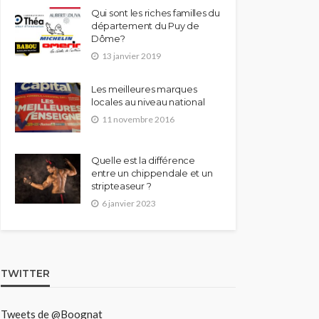
Qui sont les riches familles du
département du Puy de
Dôme?
13 janvier 2019
Les meilleures marques
locales au niveau national
11 novembre 2016
Quelle est la différence
entre un chippendale et un
stripteaseur ?
6 janvier 2023
TWITTER
Tweets de @Boognat