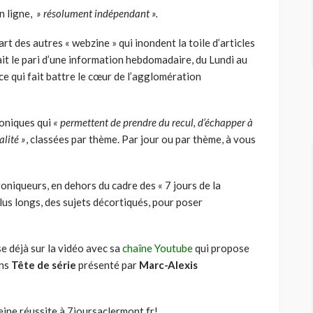
n ligne,
» résolument indépendant ».
rt des autres « webzine » qui inondent la toile d’articles
it le pari d’une information hebdomadaire, du Lundi au
e qui fait battre le cœur de l’agglomération
oniques qui
« permettent de prendre du recul, d’échapper à
alité »
, classées par thème. Par jour ou par thème, à vous
niqueurs, en dehors du cadre des « 7 jours de la
lus longs, des sujets décortiqués, pour poser
e déjà sur la vidéo avec sa
chaîne Youtube
qui propose
ns
Tête de série
présenté par
Marc-Alexis
eine réussite à 7joursaclermont.fr!