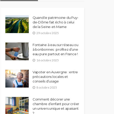
Quand le patrimoine du Puy-
de-Dôme fait écho à celui
de la Seine-et-Marne
29 octobre 2025
Fontaine à eau sur réseau ou
à bonbonnes : profitez d’une
eau pure partout en France !
16 octobre 2025
Vapoter en Auvergne : entre
précautions locales et
conseils d’usage
8 octobre 2025
Comment décorer une
chambre d’enfant pour créer
un univers unique et apaisant
?