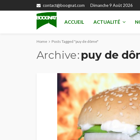
contact@boognat.com
Dimanche 9 Août 2026
ACCUEIL
ACTUALITÉ
N
Home
Posts Tagged "puy de dôme"
Archive
puy de dô