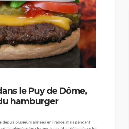
dans le Puy de Dôme,
 du hamburger
ue depuis plusieurs années en France, mais pendant
nt l'agglomération clermontoise, était délaissé par les